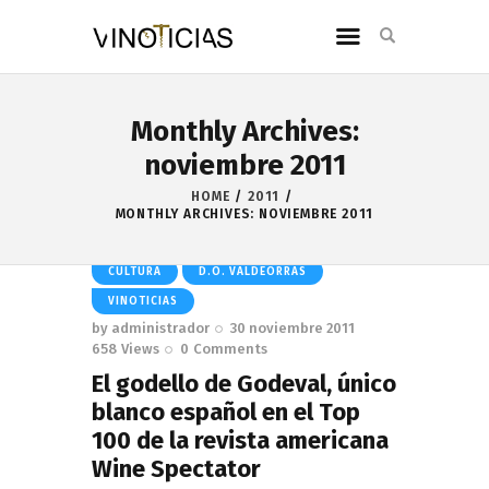
Monthly Archives:
noviembre 2011
HOME
2011
MONTHLY ARCHIVES: NOVIEMBRE 2011
CULTURA
D.O. VALDEORRAS
VINOTICIAS
by
administrador
30 noviembre 2011
658
Views
0
Comments
El godello de Godeval, único
blanco español en el Top
100 de la revista americana
Wine Spectator