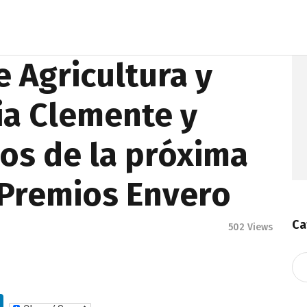
e Agricultura y
ia Clemente y
os de la próxima
 Premios Envero
Ca
502
Views
Ca
Li