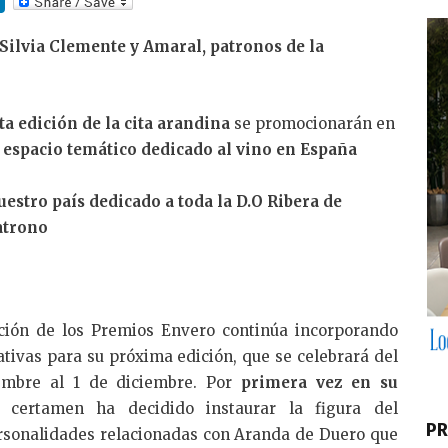
n
Silvia Clemente y Amaral, patronos de la
k
e
dI
a edición de la cita arandina
se promocionarán en
n
 espacio temático dedicado al vino en España
uestro país dedicado a toda la D.O Ribera de
Patrono
ción de los Premios Envero continúa incorporando
ativas para su próxima edición, que se celebrará del
embre al 1 de diciembre. Por
primera vez en su
l certamen ha decidido instaurar la figura del
PR
ersonalidades relacionadas con Aranda de Duero que