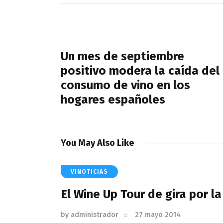
Navegación
de
PREVIOUS POST
entradas
Un mes de septiembre
positivo modera la caída del
consumo de vino en los
hogares españoles
You May Also Like
VINOTICIAS
El Wine Up Tour de gira por la
by
administrador
27 mayo 2014