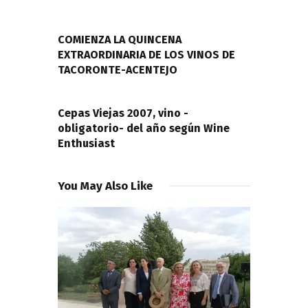
de
PREVIOUS POST
entradas
COMIENZA LA QUINCENA
EXTRAORDINARIA DE LOS VINOS DE
TACORONTE-ACENTEJO
NEXT POST
Cepas Viejas 2007, vino -
obligatorio- del año según Wine
Enthusiast
You May Also Like