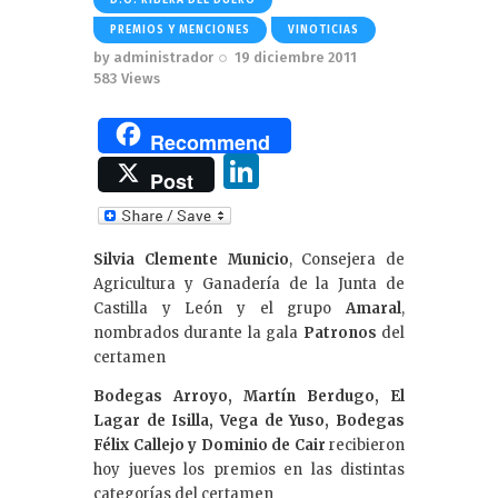
PREMIOS Y MENCIONES
VINOTICIAS
by
administrador
19 diciembre 2011
583
Views
Recommend
Li
Post
n
k
Silvia Clemente Municio
, Consejera de
e
Agricultura y Ganadería de la Junta de
dI
Castilla y León y el grupo
Amaral
,
nombrados durante la gala
Patronos
del
n
certamen
Bodegas Arroyo, Martín Berdugo, El
Lagar de Isilla, Vega de Yuso, Bodegas
Félix Callejo y Dominio de Cair
recibieron
hoy jueves los premios en las distintas
categorías del certamen