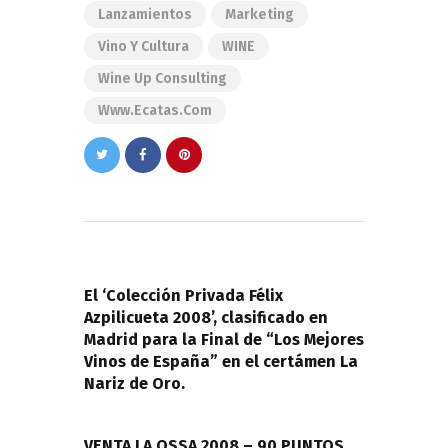
Lanzamientos
Marketing
Vino Y Cultura
WINE
Wine Up Consulting
Www.ecatas.com
Navegación
de
PREVIOUS POST
entradas
El ‘Colección Privada Félix
Azpilicueta 2008’, clasificado en
Madrid para la Final de “Los Mejores
Vinos de España” en el certámen La
Nariz de Oro.
NEXT POST
VENTA LA OSSA 2008 – 90 PUNTOS