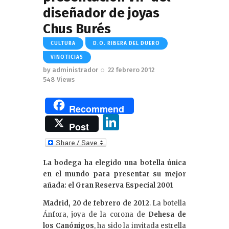
diseñador de joyas
Chus Burés
CULTURA
D.O. RIBERA DEL DUERO
VINOTICIAS
by
administrador
22 febrero 2012
548
Views
Recommend
Li
Post
n
k
La bodega ha elegido una botella única
e
en el mundo para presentar su mejor
dI
añada: el Gran Reserva Especial 2001
n
Madrid, 20 de febrero de 2012
. La botella
Ánfora, joya de la corona de
Dehesa de
los Canónigos
, ha sido la invitada estrella