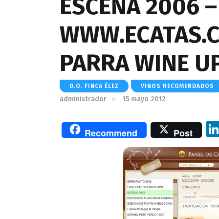
ESCENA 2006 –
WWW.ECATAS.C
PARRA WINE U
D.O. FINCA ÉLEZ
VINOS RECOMENDADOS
administrador
15 mayo 2012
Recommend
Post