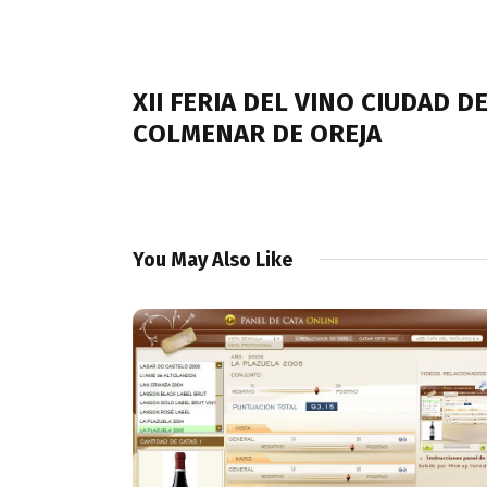
Navegación
de
PREVIOUS POST
entradas
XII FERIA DEL VINO CIUDAD D
COLMENAR DE OREJA
You May Also Like