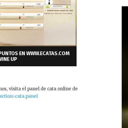
7 PUNTOS EN WWW.ECATAS.COM
WINE UP
os, visita el panel de cata online de
action=cata.panel