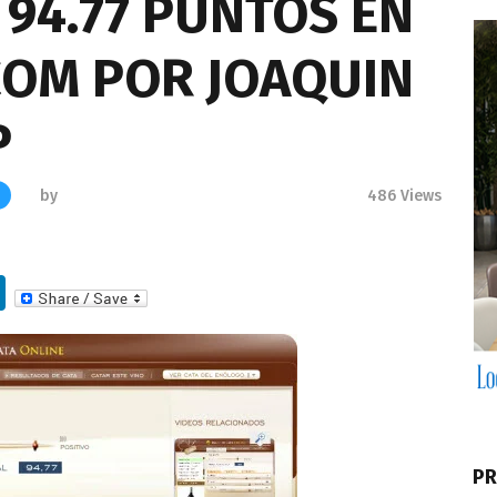
 94.77 PUNTOS EN
OM POR JOAQUIN
P
by
486
Views
Li
n
k
e
dI
n
PR