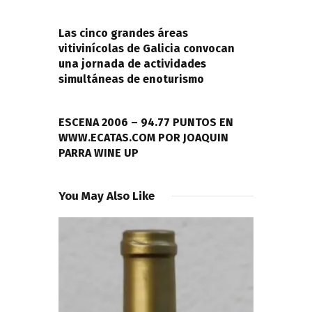
de
PREVIOUS POST
entradas
Las cinco grandes áreas
vitivinícolas de Galicia convocan
una jornada de actividades
simultáneas de enoturismo
NEXT POST
ESCENA 2006 – 94.77 PUNTOS EN
WWW.ECATAS.COM POR JOAQUIN
PARRA WINE UP
You May Also Like