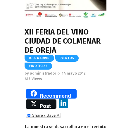
XII FERIA DEL VINO
CIUDAD DE COLMENAR
DE OREJA
D.O. MADRID
EVENTOS
VINOTICIAS
by
administrador
14 mayo 2012
617
Views
Recommend
Li
Post
n
k
La muestra se desarrollara en el recinto