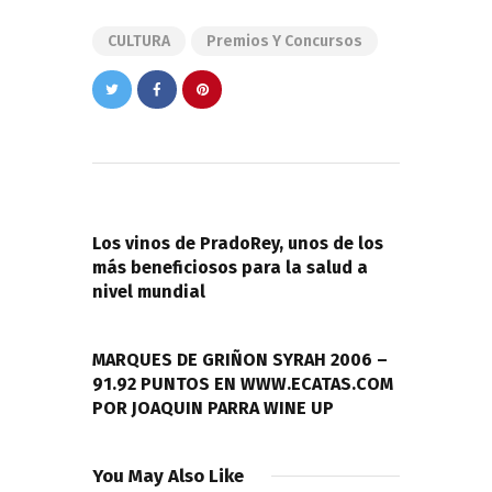
CULTURA
Premios Y Concursos
Navegación
de
PREVIOUS POST
entradas
Los vinos de PradoRey, unos de los
más beneficiosos para la salud a
nivel mundial
NEXT POST
MARQUES DE GRIÑON SYRAH 2006 –
91.92 PUNTOS EN WWW.ECATAS.COM
POR JOAQUIN PARRA WINE UP
You May Also Like