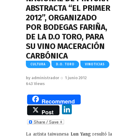
ABSTRACTA “EL PRIMER
2012”, ORGANIZADO
POR BODEGAS FARIÑA,
DE LA D.O TORO, PARA
SU VINO MACERACIÓN
CARBÓNICA
CULTURA
D.O. TORO
VINOTICIAS
by
administrador
1 junio 2012
643
Views
Recommend
Li
Post
n
k
La artista taiwanesa
Lun Yang
resultó la