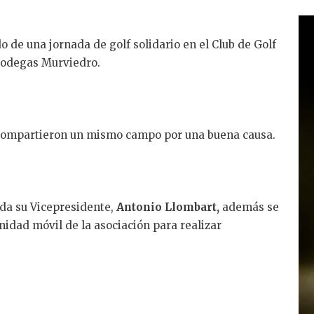
dI
n
o de una jornada de golf solidario en el Club de Golf
Bodegas Murviedro.
s compartieron un mismo campo por una buena causa.
da su Vicepresidente,
Antonio Llombart,
además se
nidad móvil de la asociación para realizar