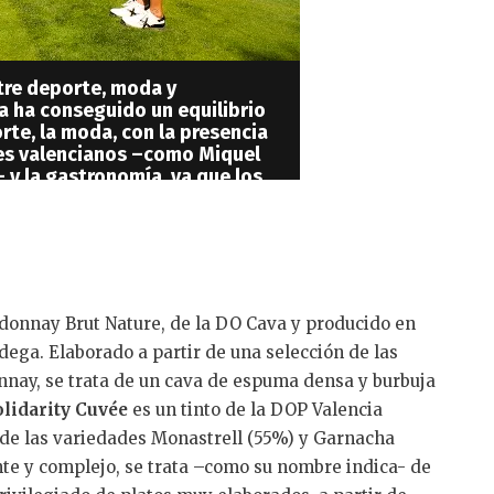
ntre deporte, moda y
 ha conseguido un equilibrio
orte, la moda, con la presencia
es valencianos –como Miquel
 y la gastronomía, ya que los
bir clases de cata de vino, de
y cursos de elaboración de Gin
Balli, o participar de las
nes de producto que se
el día. A lo largo de todo el
star los principales vinos de
onnay Brut Nature, de la DO Cava y producido en
a, o brindar con una copa de su
efrescarse con un mojito, al
ega. Elaborado a partir de una selección de las
de unas de las vistas más
nay, se trata de un cava de espuma densa y burbuja
l campo de golf. El cierre del
lidarity Cuvée
es un tinto de la DOP Valencia
el momento de entrega de
a de las variedades Monastrell (55%) y Garnacha
sta de sol ha ido acompañada
taculares regalos, donados
nte y complejo, se trata –como su nombre indica- de
r los colaboradores, tales