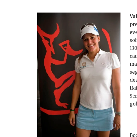
Va
pr
ev
sol
13
ca
ma
se
de
Ra
Scr
gol
Bo