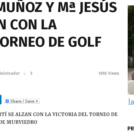
MUÑOZ Y Mª JESÚS
N CON LA
TORNEO DE GOLF
inistrador
5
1618
Views
Li
n
TÍ SE ALZAN CON LA VICTORIA DEL TORNEO DE
k
DE MURVIEDRO
e
PR