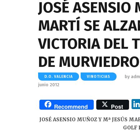
JOSÉ ASENSIO 
MARTÍ SE ALZA
VICTORIA DEL 
DE MURVIEDRO
by
adm
D.O. VALENCIA
VINOTICIAS
junio 2012
Recommend
Post
JOSÉ ASENSIO MUÑOZ Y Mª JESÚS MAR
GOLF 