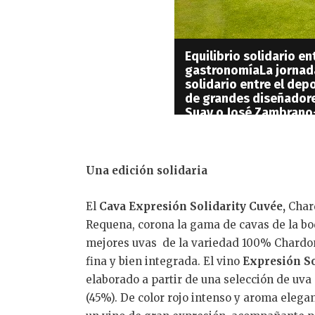
Equilibrio solidario e
gastronomíaLa jornada
solidario entre el dep
de grandes diseñador
Suay o José Zambrano-
asistentes podrán reci
cata de vino y quesos 
Tonics a cargo de Café 
continuas degustacio
Una edición solidaria
ofrecerán durante todo 
día se han podido degu
El
Cava Expresión Solidarity Cuvée,
Chard
gama alta de la bodeg
cava más solidario o r
Requena, corona la gama de cavas de la bod
tiempo que disfrutan 
mejores uvas de la variedad 100% Chardon
impresionantes sobre e
fina y bien integrada. El vino
Expresión So
torneo tuvo lugar en 
elaborado a partir de una selección de uv
premios donde la pue
de un sorteo de espec
(45%). De color rojo intenso y aroma elega
desinteresadamente po