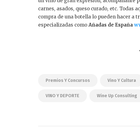
un vino de gran expresión, acompañante pr
como un valioso Home
carnes, asados, queso curado, etc. Todas a
generosamente por la 
equipación y clases de
compra de una botella lo pueden hacer a t
de Tu Tempo Dos a Dos
especializadas como
Añadas de España
ww
Legendario, un lote d
material de exclusiva
Bridgestone, Pink Rib
más, entre las que no 
Bodegas Murviedro o l
de Hispano Suizas o en
Martinelli o Miquel S
presentes para apoya
Premios Y Concursos
Vino Y Cultura
VINO Y DEPORTE
Wine Up Consulting
Navegación