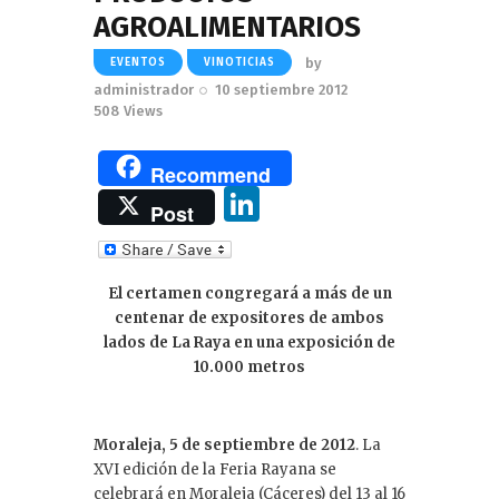
AGROALIMENTARIOS
by
EVENTOS
VINOTICIAS
administrador
10 septiembre 2012
508
Views
Recommend
Li
Post
n
k
El certamen congregará a más de un
e
centenar de expositores de ambos
dI
lados de La Raya en una exposición de
10.000 metros
n
Moraleja, 5 de septiembre de 2012
. La
XVI edición de la Feria Rayana se
celebrará en Moraleja (Cáceres) del 13 al 16