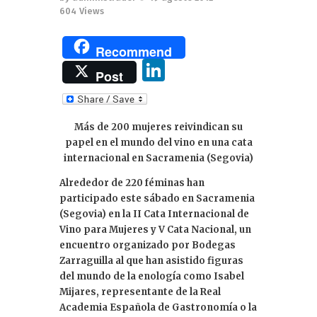
604
Views
Recommend
Li
Post
n
k
Más de 200 mujeres reivindican su
e
papel en el mundo del vino en una cata
dI
internacional en Sacramenia (Segovia)
n
Alrededor de 220 féminas han
participado este sábado en Sacramenia
(Segovia) en la II Cata Internacional de
Vino para Mujeres y V Cata Nacional, un
encuentro organizado por Bodegas
Zarraguilla al que han asistido figuras
del mundo de la enología como Isabel
Mijares, representante de la Real
Academia Española de Gastronomía o la