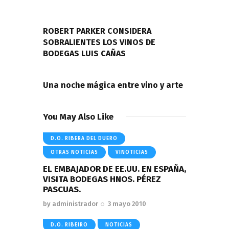
Navegación
de
PREVIOUS POST
entradas
ROBERT PARKER CONSIDERA
SOBRALIENTES LOS VINOS DE
BODEGAS LUIS CAÑAS
NEXT POST
Una noche mágica entre vino y arte
You May Also Like
D.O. RIBERA DEL DUERO
OTRAS NOTICIAS
VINOTICIAS
EL EMBAJADOR DE EE.UU. EN ESPAÑA,
VISITA BODEGAS HNOS. PÉREZ
PASCUAS.
by
administrador
3 mayo 2010
D.O. RIBEIRO
NOTICIAS