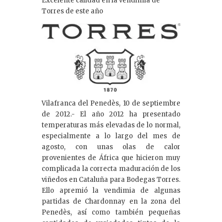
Excelente calidad en la vendimia de
e
Torres de este año
dI
n
Vilafranca del Penedès, 10 de septiembre
de 2012.- El año 2012 ha presentado
temperaturas más elevadas de lo normal,
especialmente a lo largo del mes de
agosto, con unas olas de calor
provenientes de África que hicieron muy
complicada la correcta maduración de los
viñedos en Cataluña para Bodegas Torres.
Ello apremió la vendimia de algunas
partidas de Chardonnay en la zona del
Penedès, así como también pequeñas