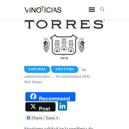
by
VENDIMIAS
VINOTICIAS
administrador
10 septiembre 2012
560
Views
Recommend
Li
Post
n
k