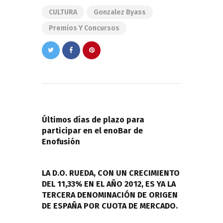
CULTURA
Gonzalez Byass
Premios Y Concursos
Navegación
de
PREVIOUS POST
entradas
Últimos días de plazo para
participar en el enoBar de
Enofusión
NEXT POST
LA D.O. RUEDA, CON UN CRECIMIENTO
DEL 11,33% EN EL AÑO 2012, ES YA LA
TERCERA DENOMINACIÓN DE ORIGEN
DE ESPAÑA POR CUOTA DE MERCADO.