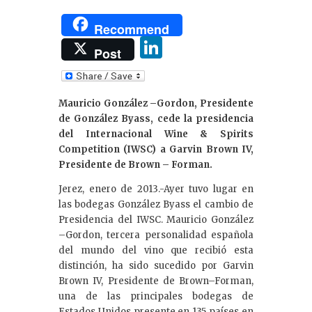
Recommend
Li
Post
n
k
Mauricio González –Gordon, Presidente
e
de González Byass, cede la presidencia
dI
del Internacional Wine & Spirits
Competition (IWSC) a Garvin Brown IV,
n
Presidente de Brown – Forman.
Jerez, enero de 2013.-Ayer tuvo lugar en
las bodegas González Byass el cambio de
Presidencia del IWSC. Mauricio González
–Gordon, tercera personalidad española
del mundo del vino que recibió esta
distinción, ha sido sucedido por Garvin
Brown IV, Presidente de Brown–Forman,
una de las principales bodegas de
Estados Unidos presente en 135 países en