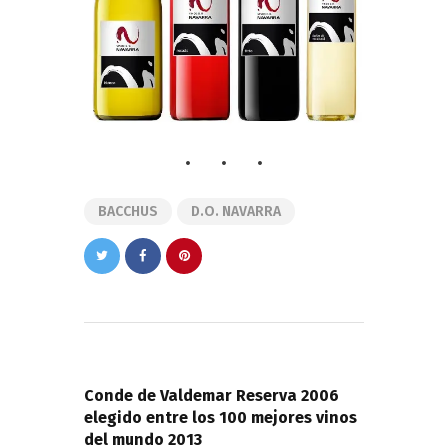
BACCHUS
D.O. NAVARRA
Navegación
de
PREVIOUS POST
entradas
Conde de Valdemar Reserva 2006
elegido entre los 100 mejores vinos
del mundo 2013