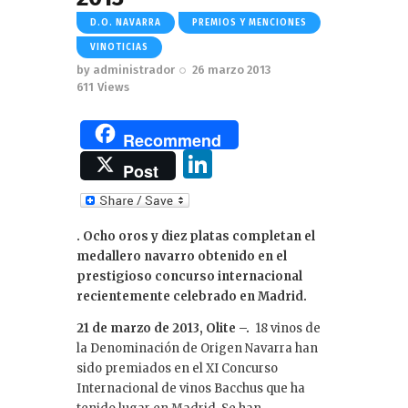
D.O. NAVARRA
PREMIOS Y MENCIONES
VINOTICIAS
by
administrador
26 marzo 2013
611
Views
Recommend
Li
Post
n
k
. Ocho oros y diez platas completan el
e
medallero navarro obtenido en el
dI
prestigioso concurso internacional
recientemente celebrado en Madrid.
n
21 de marzo de 2013, Olite –.
18 vinos de
la Denominación de Origen Navarra han
sido premiados en el XI Concurso
Internacional de vinos Bacchus que ha