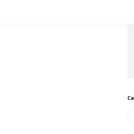
Ca
Ca