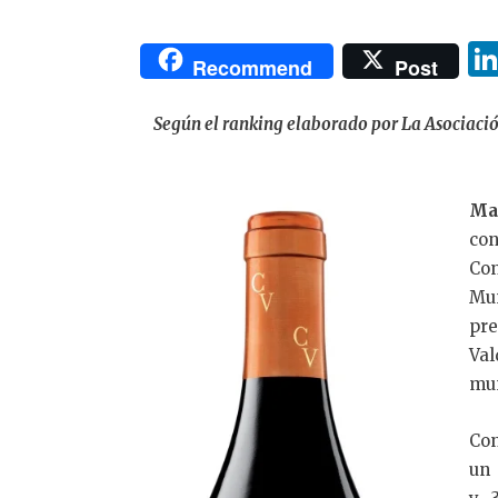
Recommend
Post
Según el ranking elaborado por La Asociación
Ma
co
Con
Mu
pre
Val
mu
Con
un 