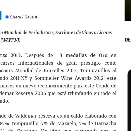
Li
n
k
 Mundial de Periodistas y Escritores de Vinos y Licores
DE
(WAWWJ)
e
dI
rzo 2013.
Después de
3 medallas de Oro
en
n
ncursos internacionales de gran prestigio como
cours Mondial de Bruxelles 2012, Tempranillos al
ndo 2011-NY y Sommelier Wine Awards 2012, este
mio es un nuevo reconocimiento para este Conde de
demar Reserva 2006 que está triunfando en todo el
ndo.
de de Valdemar reserva es un caldo elaborado con
85% Tempranillo, 7% de Mazuelo, 5% de Garnacha