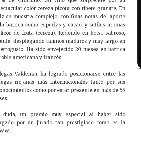
3% de Graciano. Un vino que sorprende por su
ectacular color cereza picota con ribete granate. En
iz se muestra complejo, con finas notas del aporte
la barrica como especias y cacao, y sutiles aromas
licor de fruta (cereza). Redondo en boca, sabroso,
ente, desplegando taninos maduros y muy largo en
retrogusto. Ha sido envejecido 20 meses en barrica
roble americano y francés.
egas Valdemar ha logrado posicionarse entre las
egas riojanas más internacionales tanto por sus
onocimientos como por estar presente en más de 55
ses.
n duda, un premio muy especial al haber sido
rgado por un jurado tan prestigioso como es la
WWJ.