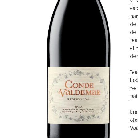
y 
esp
nar
de 
de 
pot
el 
de 
Bod
bod
rec
paí
Si
oto
WA