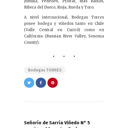
Jumilla, Penedès, Priorat, Rías Baixas,
Ribera del Duero, Rioja, Rueda y Toro.
A nivel internacional, Bodegas Torres
posee bodega y viñedos tanto en Chile
(Valle Central en Curicó) como en
California (Russian River Valley, Sonoma
County).
Bodegas TORRES
Navegación
de
PREVIOUS POST
entradas
Señorío de Sarría Viñedo N° 5