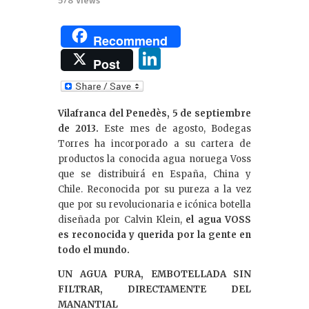
578
Views
Recommend
Li
Post
n
k
Vilafranca del Penedès, 5 de septiembre
e
de 2013.
Este mes de agosto, Bodegas
dI
Torres ha incorporado a su cartera de
productos la conocida agua noruega Voss
n
que se distribuirá en España, China y
Chile. Reconocida por su pureza a la vez
que por su revolucionaria e icónica botella
diseñada por Calvin Klein,
el agua VOSS
es reconocida y querida por la gente en
todo el mundo.
UN AGUA PURA, EMBOTELLADA SIN
FILTRAR, DIRECTAMENTE DEL
MANANTIAL