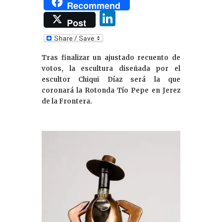
Recommend
Li
Post
n
k
Tras finalizar un ajustado recuento de
e
votos, la escultura diseñada por el
dI
escultor Chiqui Díaz será la que
coronará la Rotonda Tío Pepe en Jerez
n
de la Frontera.