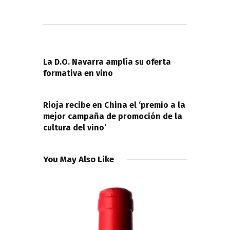
Navegación
de
PREVIOUS POST
entradas
La D.O. Navarra amplía su oferta
formativa en vino
NEXT POST
Rioja recibe en China el ‘premio a la
mejor campaña de promoción de la
cultura del vino’
You May Also Like