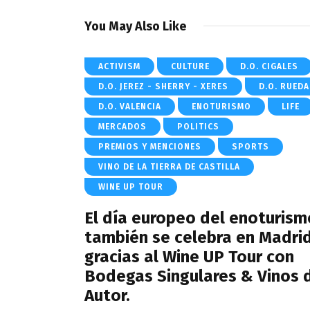
You May Also Like
ACTIVISM
CULTURE
D.O. CIGALES
D.O. JEREZ - SHERRY - XERES
D.O. RUEDA
D.O. VALENCIA
ENOTURISMO
LIFE
MERCADOS
POLITICS
PREMIOS Y MENCIONES
SPORTS
VINO DE LA TIERRA DE CASTILLA
WINE UP TOUR
El día europeo del enoturism
también se celebra en Madri
gracias al Wine UP Tour con
Bodegas Singulares & Vinos 
Autor.