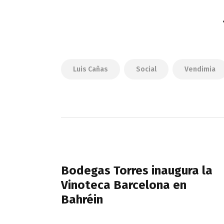
Luis Cañas
Social
Vendimia
Navegación
de
PREVIOUS POST
entradas
Bodegas Torres inaugura la
Vinoteca Barcelona en
Bahréin