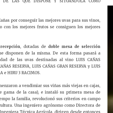
4 DE LAS QUE DISPONE Y SITUANDOLA COMO
e
dI
n
Cañas por conseguir las mejores uvas para sus vinos,
o con los mejores frutos se consiguen los mejores
recepción
, dotadas de
doble mesa de selección
que disponen de la misma. De esta forma pasará a
alidad de las uvas destinadas al vino LUIS CAÑAS
IS CAÑAS RESERVA, LUIS CAÑAS GRAN RESERVA y LUIS
A e HIRU 3 RACIMOS.
menzaron a vendimiar sus viñas más viejas en cajas,
de gama de la casa), e instaló su primera mesa de
empo la familia, revolucionó sus criterios en campo
cultura. Una ingeniero agrónomo como Directora de
 Ingeniera Técnica Agrícola, dirigen desde entonces