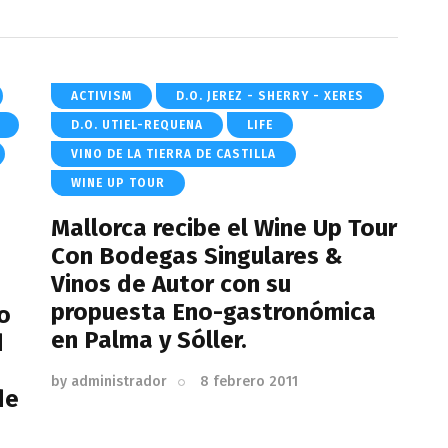
ACTIVISM
D.O. JEREZ - SHERRY - XERES
D.O. UTIEL-REQUENA
LIFE
VINO DE LA TIERRA DE CASTILLA
WINE UP TOUR
Mallorca recibe el Wine Up Tour
Con Bodegas Singulares &
Vinos de Autor con su
propuesta Eno-gastronómica
o
en Palma y Sóller.
d
by
administrador
8 febrero 2011
de