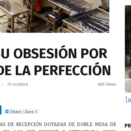
SU OBSESIÓN POR
DE LA PERFECCIÓN
21 octubre
665
Views
Li
n
EAS DE RECEPCIÓN DOTADAS DE DOBLE MESA DE
PR
k