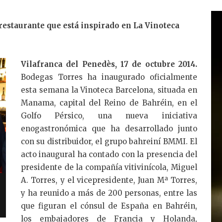
e
dI
restaurante que está inspirado en La Vinoteca
n
Vilafranca del Penedès, 17 de octubre 2014.
Bodegas Torres ha inaugurado oficialmente
esta semana la Vinoteca Barcelona, situada en
Manama, capital del Reino de Bahréin, en el
Golfo Pérsico, una nueva iniciativa
enogastronómica que ha desarrollado junto
con su distribuidor, el grupo bahreiní BMMI. El
acto inaugural ha contado con la presencia del
presidente de la compañía vitivinícola, Miguel
A. Torres, y el vicepresidente, Juan Mª Torres,
y ha reunido a más de 200 personas, entre las
que figuran el cónsul de España en Bahréin,
los embajadores de Francia y Holanda,