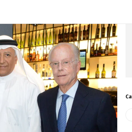
Ca
Ca