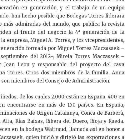
neración en generación, y el trabajo de un equipo
ndo, han hecho posible que Bodegas Torres liderara
o más admiradas del mundo, que publica la revista
nciden al frente del negocio la 4ª generación de la
 la empresa, Miguel A. Torres, y los vicepresidentes,
 generación formada por Miguel Torres Maczassek –
 septiembre del 2012–, Mireia Torres Maczassek –
de Jean Leon y responsable del proyecto del cava
na Torres. Otros dos miembros de la familia, Anna
, son miembros del Consejo de Administración.
iñedos, de los cuales 2.000 están en España, 400 en
den encontrarse en más de 150 países. En España,
minaciones de Origen Catalunya, Conca de Barberà,
 Alta, Rías Baixas, Ribera del Duero, Rioja y Rueda.
jecen en la bodega Waltraud, llamada así en honor a
aczassek, quien inició y dirigió las exportaciones a