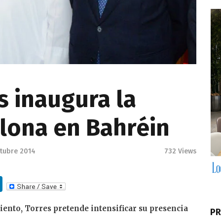
 inaugura la
lona en Bahréin
ctubre 2014
732
Views
Li
n
iento, Torres pretende intensificar su presencia
k
PR