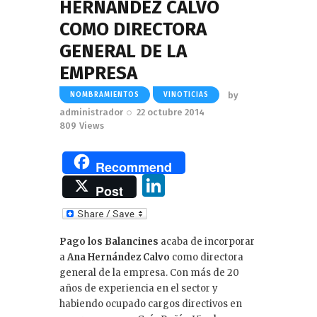
HERNÁNDEZ CALVO
COMO DIRECTORA
GENERAL DE LA
EMPRESA
by
NOMBRAMIENTOS
VINOTICIAS
administrador
22 octubre 2014
809
Views
Recommend
Li
Post
n
k
Pago los Balancines
acaba de incorporar
e
a
Ana Hernández Calvo
como directora
dI
general de la empresa. Con más de 20
años de experiencia en el sector y
n
habiendo ocupado cargos directivos en