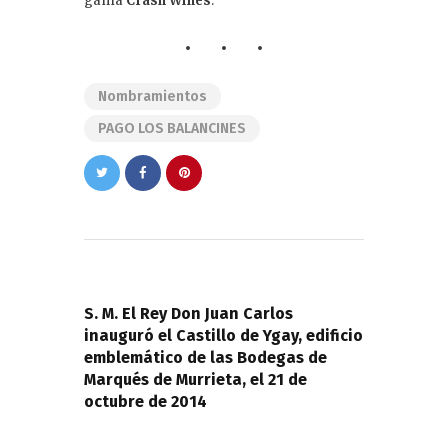
gama
Crash Wines
.
Nombramientos
PAGO LOS BALANCINES
Navegación
de
PREVIOUS POST
entradas
S. M. El Rey Don Juan Carlos
inauguró el Castillo de Ygay, edificio
emblemático de las Bodegas de
Marqués de Murrieta, el 21 de
octubre de 2014
NEXT POST