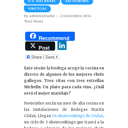
D.O. RIAS BAIXAS
GASTRONOMIA
VINOTICIAS
by
administrador
2 noviembre 2014
1042
Views
Recommend
Li
Post
n
k
Este otoño la bodega acoge la cocina en
e
directo de algunos de los mejores chefs
dI
gallegos. Tres citas con tres estrellas
Michelín. Un plato para cada vino. ¿Cuál
n
será el mejor maridaje?
Noviembre serán un mes de alta cocina en
las instalaciones de Bodegas Martín
Códax. Llegan
Os showcookings de Códax
,
un ciclo de 3 showcookings que traerá a la