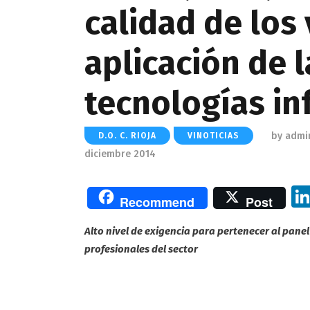
calidad de los 
aplicación de 
tecnologías in
by
admi
D.O. C. RIOJA
VINOTICIAS
diciembre 2014
Recommend
Post
Alto nivel de exigencia para pertenecer al pane
profesionales del sector