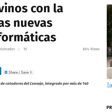
vinos con la
las nuevas
formáticas
nistrador
15
604
Views
Li
n
l de catadores del Consejo, integrado por más de 140
k
e
dI
PR
n