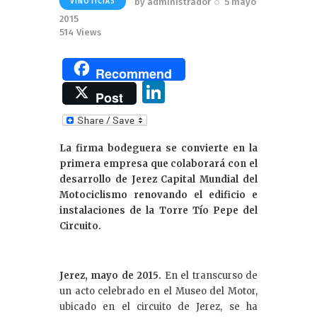
by
administrador
5 mayo
VINOTICIAS
2015
514
Views
Recommend
Li
Post
n
k
La firma bodeguera se convierte en la
e
primera empresa que colaborará con el
dI
desarrollo de Jerez Capital Mundial del
Motociclismo renovando el edificio e
n
instalaciones de la Torre Tío Pepe del
Circuito.
Jerez, mayo de 2015.
En el transcurso de
un acto celebrado en el Museo del Motor,
ubicado en el circuito de Jerez, se ha