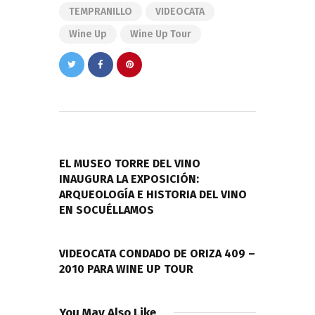
TEMPRANILLO
VIDEOCATA
Wine Up
Wine Up Tour
Navegación
de
PREVIOUS POST
entradas
EL MUSEO TORRE DEL VINO
INAUGURA LA EXPOSICIÓN:
ARQUEOLOGÍA E HISTORIA DEL VINO
EN SOCUÉLLAMOS
NEXT POST
VIDEOCATA CONDADO DE ORIZA 409 –
2010 PARA WINE UP TOUR
You May Also Like