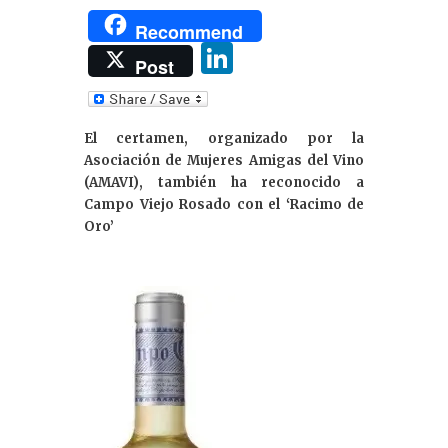
Recommend
Li
Post
n
k
El certamen, organizado por la
e
Asociación de Mujeres Amigas del Vino
dI
(AMAVI), también ha reconocido a
Campo Viejo Rosado con el ‘Racimo de
n
Oro’