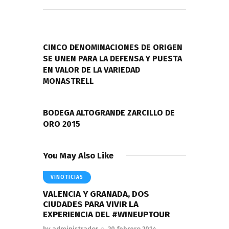
Navegación
de
PREVIOUS POST
entradas
CINCO DENOMINACIONES DE ORIGEN
SE UNEN PARA LA DEFENSA Y PUESTA
EN VALOR DE LA VARIEDAD
MONASTRELL
NEXT POST
BODEGA ALTOGRANDE ZARCILLO DE
ORO 2015
You May Also Like
VINOTICIAS
VALENCIA Y GRANADA, DOS
CIUDADES PARA VIVIR LA
EXPERIENCIA DEL #WINEUPTOUR
by
administrador
20 febrero 2014