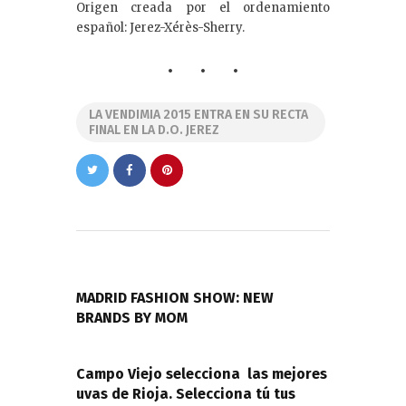
Origen creada por el ordenamiento
español: Jerez-Xérès-Sherry.
LA VENDIMIA 2015 ENTRA EN SU RECTA
FINAL EN LA D.O. JEREZ
Navegación
de
PREVIOUS POST
entradas
MADRID FASHION SHOW: NEW
BRANDS BY MOM
NEXT POST
Campo Viejo selecciona las mejores
uvas de Rioja. Selecciona tú tus