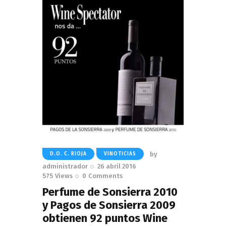
by
D.O. C. RIOJA
VINOTICIAS
administrador
26 abril 2016
575
Views
0
Comments
Perfume de Sonsierra 2010
y Pagos de Sonsierra 2009
obtienen 92 puntos Wine