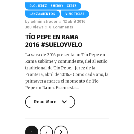
D.O. JEREZ - SHERRY - XERES
LANZAMIENTOS
VINOTICIAS
by
administrador
12 abril 2016
380
Views
0
Comments
TÍO PEPE EN RAMA
2016 #SUELOYVELO
La saca de 2016 presenta un Tío Pepe en
Rama sublime y contundente, fiel al estilo
tradicional de Tío Pepe. Jerez de la
Frontera, abril de 2016.- Como cada año, la
primavera marca el momento de Tío
Pepe en Rama. Es en esta…
Read More
Read More
Paginación
>
PAGE
1
PAGE
2