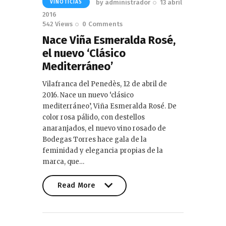
by
administrador
13 abril
VINOTICIAS
2016
542
Views
0
Comments
Nace Viña Esmeralda Rosé,
el nuevo ‘Clásico
Mediterráneo’
Vilafranca del Penedès, 12 de abril de
2016. Nace un nuevo ‘clásico
mediterráneo’, Viña Esmeralda Rosé. De
color rosa pálido, con destellos
anaranjados, el nuevo vino rosado de
Bodegas Torres hace gala de la
feminidad y elegancia propias de la
marca, que…
Read More
Read More