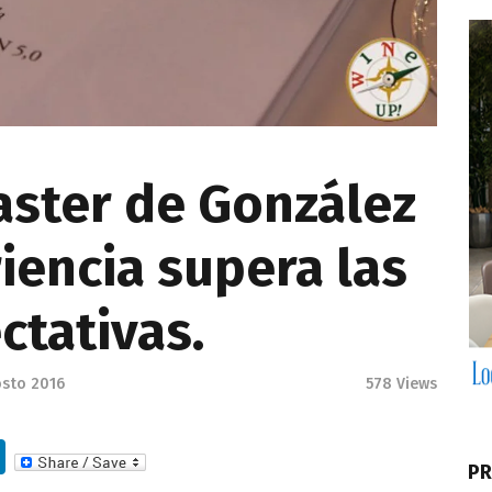
aster de González
riencia supera las
ctativas.
osto 2016
578
Views
Li
PR
n