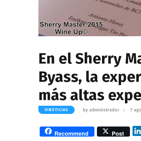
En el Sherry M
Byass, la expe
más altas expe
by
administrador
7 ag
VINOTICIAS
Recommend
Post