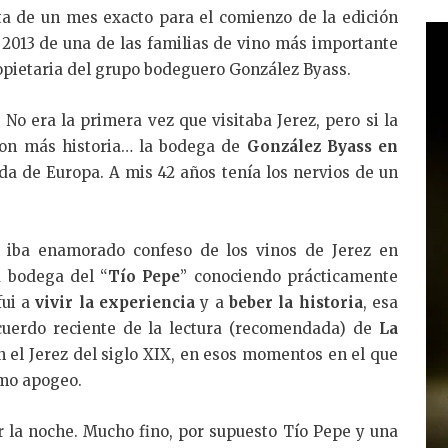
ta de un mes exacto para el comienzo de la edición
k
 2013 de una de las familias de vino más importante
e
opietaria del grupo bodeguero González Byass.
dI
n
 No era la primera vez que visitaba Jerez, pero si la
con más historia… la bodega de
González Byass en
ada de Europa. A mis 42 años tenía los nervios de un
 iba enamorado confeso de los vinos de Jerez en
a bodega del “
Tío Pepe
” conociendo prácticamente
fui a
vivir la experiencia
y a
beber la historia
, esa
cuerdo reciente de la lectura (recomendada) de
La
el Jerez del siglo XIX, en esos momentos en el que
imo apogeo.
r la noche. Mucho fino, por supuesto Tío Pepe y una