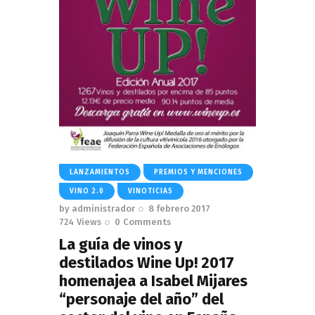
LANZAMIENTOS
PREMIOS Y MENCIONES
VINO 2.0
VINOTICIAS
by
administrador
8 febrero 2017
724
Views
0
Comments
La guía de vinos y
destilados Wine Up! 2017
homenajea a Isabel Mijares
“personaje del año” del