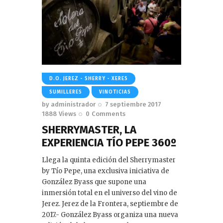
D.O. JEREZ - SHERRY - XERES
SUMILLERES
VINOTICIAS
by
administrador
7 septiembre 2017
1888
Views
0
Comments
SHERRYMASTER, LA
EXPERIENCIA TÍO PEPE 360º
Llega la quinta edición del Sherrymaster
by Tío Pepe, una exclusiva iniciativa de
González Byass que supone una
inmersión total en el universo del vino de
Jerez. Jerez de la Frontera, septiembre de
2017.- González Byass organiza una nueva