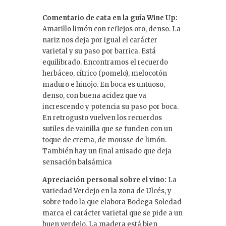
Comentario de cata en la guía Wine Up:
Amarillo limón con reflejos oro, denso. La
nariz nos deja por igual el carácter
varietal y su paso por barrica. Está
equilibrado. Encontramos el recuerdo
herbáceo, cítrico (pomelo), melocotón
maduro e hinojo. En boca es untuoso,
denso, con buena acidez que va
increscendo y potencia su paso por boca.
En retrogusto vuelven los recuerdos
sutiles de vainilla que se funden con un
toque de crema, de mousse de limón.
También hay un final anisado que deja
sensación balsámica
Apreciación personal sobre el vino:
La
variedad Verdejo en la zona de Ulcés, y
sobre todo la que elabora Bodega Soledad
marca el carácter varietal que se pide a un
buen verdejo. La madera está bien