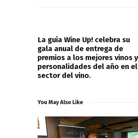
Navegación
de
PREVIOUS POST
entradas
La guía Wine Up! celebra su
gala anual de entrega de
premios a los mejores vinos y
personalidades del año en el
sector del vino.
You May Also Like