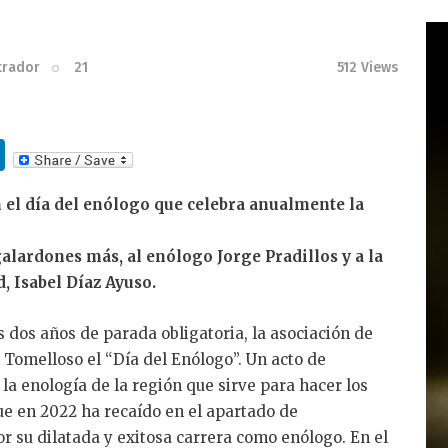
trador
21
512
Views
Li
n
 el día del enólogo que celebra anualmente la
k
e
alardones más, al enólogo Jorge Pradillos y a la
dI
 Isabel Díaz Ayuso.
n
s dos años de parada obligatoria, la asociación de
Tomelloso el “Día del Enólogo”. Un acto de
a enología de la región que sirve para hacer los
e en 2022 ha recaído en el apartado de
or su dilatada y exitosa carrera como enólogo. En el