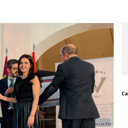
Ca
Ca