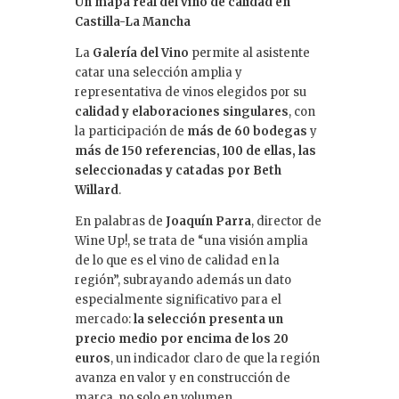
Un mapa real del vino de calidad en
Castilla-La Mancha
La
Galería del Vino
permite al asistente
catar una selección amplia y
representativa de vinos elegidos por su
calidad y elaboraciones singulares
, con
la participación de
más de 60 bodegas
y
más de 150 referencias, 100 de ellas, las
seleccionadas y catadas por Beth
Willard
.
En palabras de
Joaquín Parra
, director de
Wine Up!, se trata de “una visión amplia
de lo que es el vino de calidad en la
región”, subrayando además un dato
especialmente significativo para el
mercado:
la selección presenta un
precio medio por encima de los 20
euros
, un indicador claro de que la región
avanza en valor y en construcción de
marca, no solo en volumen.