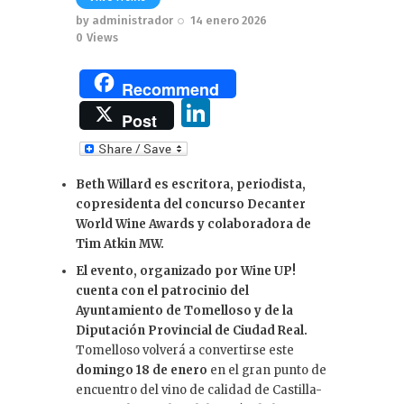
by
administrador
14 enero 2026
0
Views
Recommend
Li
Post
n
k
Beth Willard es escritora, periodista,
e
copresidenta del concurso Decanter
dI
World Wine Awards y colaboradora de
Tim Atkin MW.
n
El evento, organizado por Wine UP!
cuenta con el patrocinio del
Ayuntamiento de Tomelloso y de la
Diputación Provincial de Ciudad Real.
Tomelloso volverá a convertirse este
domingo 18 de enero
en el gran punto de
encuentro del vino de calidad de Castilla-