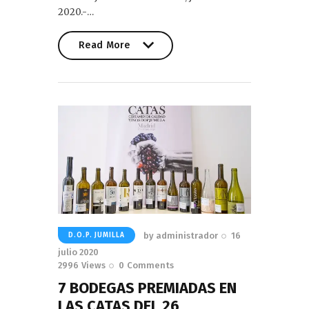
2020.-…
Read More
Read More
by
administrador
16
D.O.P. JUMILLA
julio 2020
2996
Views
0
Comments
7 BODEGAS PREMIADAS EN
LAS CATAS DEL 26