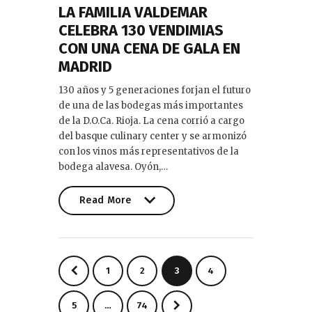
LA FAMILIA VALDEMAR
CELEBRA 130 VENDIMIAS
CON UNA CENA DE GALA EN
MADRID
130 años y 5 generaciones forjan el futuro
de una de las bodegas más importantes
de la D.O.Ca. Rioja. La cena corrió a cargo
del basque culinary center y se armonizó
con los vinos más representativos de la
bodega alavesa. Oyón,…
Read More
Read More
Paginación
<
PAGE
1
PAGE
2
PAGE
3
PAGE
4
de
entradas
PAGE
5
>
…
PAGE
74