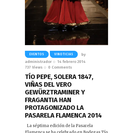
by
EVENTOS
VINOTICIAS
administrador
14 febrero 2014
737
Views
0
Comments
TÍO PEPE, SOLERA 1847,
VIÑAS DEL VERO
GEWÜRZTRAMINER Y
FRAGANTIA HAN
PROTAGONIZADO LA
PASARELA FLAMENCA 2014
La séptima edición de la Pasarela
Flamenca se ha celebrado en Bodegas Tío