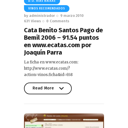
D.O. RIAS BAIXAS
VINOS RECOMENDADOS
by
administrador
9 marzo 2010
631
Views
0
Comments
Cata Benito Santos Pago de
Bemil 2006 – 91.54 puntos
en www.ecatas.com por
Joaquín Parra
La ficha en www.ecatas.com:
http://www.ecatas.com/?
action=vinos.ficha&id=658
Read More
Read More