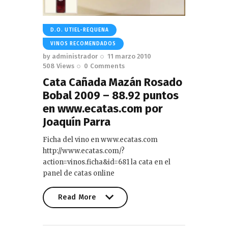
D.O. UTIEL-REQUENA
VINOS RECOMENDADOS
by
administrador
11 marzo 2010
508
Views
0
Comments
Cata Cañada Mazán Rosado
Bobal 2009 – 88.92 puntos
en www.ecatas.com por
Joaquín Parra
Ficha del vino en www.ecatas.com
http://www.ecatas.com/?
action=vinos.ficha&id=681 la cata en el
panel de catas online
Read More
Read More