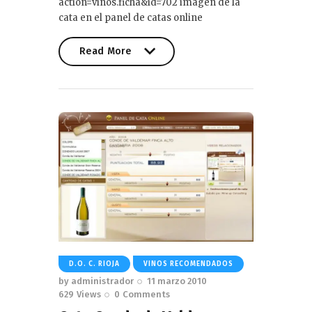
action=vinos.ficha&id=702 imagen de la
cata en el panel de catas online
Read More
Read More
D.O. C. RIOJA
VINOS RECOMENDADOS
by
administrador
11 marzo 2010
629
Views
0
Comments