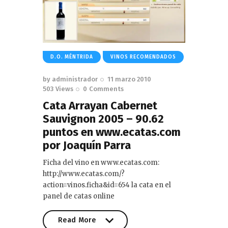
D.O. MÉNTRIDA
VINOS RECOMENDADOS
by
administrador
11 marzo 2010
503
Views
0
Comments
Cata Arrayan Cabernet
Sauvignon 2005 – 90.62
puntos en www.ecatas.com
por Joaquín Parra
Ficha del vino en www.ecatas.com:
http://www.ecatas.com/?
action=vinos.ficha&id=654 la cata en el
panel de catas online
Read More