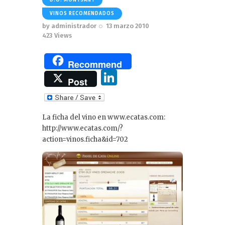
VINOS RECOMENDADOS
by
administrador
13 marzo 2010
423
Views
Recommend
Li
Post
n
k
La ficha del vino en www.ecatas.com:
e
http://www.ecatas.com/?
dI
action=vinos.ficha&id=702
n