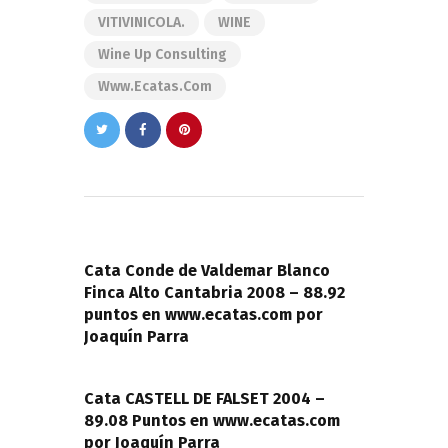
VITIVINICOLA.
WINE
Wine Up Consulting
Www.ecatas.com
Navegación
de
PREVIOUS POST
entradas
Cata Conde de Valdemar Blanco
Finca Alto Cantabria 2008 – 88.92
puntos en www.ecatas.com por
Joaquín Parra
NEXT POST
Cata CASTELL DE FALSET 2004 –
89.08 Puntos en www.ecatas.com
por Joaquín Parra