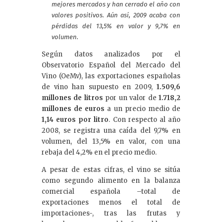
e
mejores mercados y han cerrado el año con
dI
valores positivos. Aún así, 2009 acaba con
pérdidas del 13,5% en valor y 9,7% en
n
volumen.
Según datos analizados por el
Observatorio Español del Mercado del
Vino (OeMv), las exportaciones españolas
de vino han supuesto en 2009,
1.509,6
millones de litros
por un valor de
1.718,2
millones de euros
a un precio medio de
1,14 euros por litro
. Con respecto al año
2008, se registra una caída del 9,7% en
volumen, del 13,5% en valor, con una
rebaja del 4,2% en el precio medio.
A pesar de estas cifras, el vino se sitúa
como segundo alimento en la balanza
comercial española –total de
exportaciones menos el total de
importaciones-, tras las frutas y