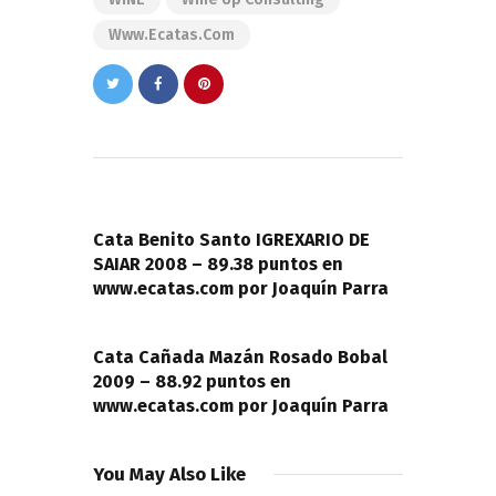
Www.ecatas.com
Navegación
de
PREVIOUS POST
entradas
Cata Benito Santo IGREXARIO DE
SAIAR 2008 – 89.38 puntos en
www.ecatas.com por Joaquín Parra
NEXT POST
Cata Cañada Mazán Rosado Bobal
2009 – 88.92 puntos en
www.ecatas.com por Joaquín Parra
You May Also Like