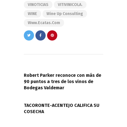
VINOTICIAS
VITIVINICOLA.
WINE
Wine Up Consulting
Www.ecatas.com
Navegación
de
PREVIOUS POST
entradas
Robert Parker reconoce con más de
90 puntos a tres de los vinos de
Bodegas Valdemar
NEXT POST
TACORONTE-ACENTEJO CALIFICA SU
COSECHA