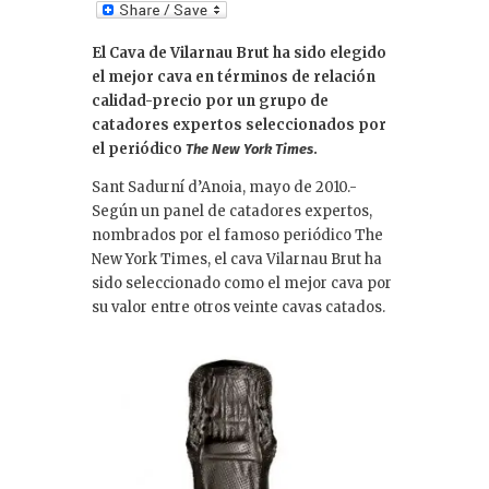
n
k
El Cava de Vilarnau Brut ha sido elegido
e
el mejor cava en términos de relación
dI
calidad-precio por un grupo de
catadores expertos seleccionados por
n
el periódico
.
The New York Times
Sant Sadurní d’Anoia, mayo de 2010.-
Según un panel de catadores expertos,
nombrados por el famoso periódico The
New York Times, el cava Vilarnau Brut ha
sido seleccionado como el mejor cava por
su valor entre otros veinte cavas catados.