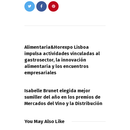
Navegación
de
PREVIOUS POST
entradas
Alimentaria&Horexpo Lisboa
impulsa actividades vinculadas al
gastrosector, la innovación
alimentaria y los encuentros
empresariales
NEXT POST
Isabelle Brunet elegida mejor
sumiller del año en los premios de
Mercados del Vino y la Distribución
You May Also Like