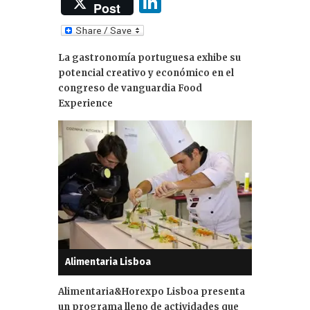
Li
Post
n
k
La gastronomía portuguesa exhibe su
e
potencial creativo y económico en el
dI
congreso de vanguardia Food
Experience
n
Alimentaria Lisboa
Alimentaria&Horexpo Lisboa presenta
un programa lleno de actividades que