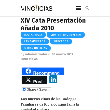
XIV Cata Presentación
Añada 2010
D.O. C. RIOJA
ENOTURISMO INVERSO
LANZAMIENTOS
MERCADOS
OTRAS NOTICIAS
by
administrador
10 marzo 2011
2608
Views
Recommend
Li
Post
n
k
Los nuevos vinos de las Bodegas
e
Familiares de Rioja conquistan a la
sociedad riojana