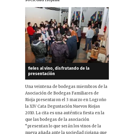
dI
n
fieles al vino, disfrutando de la
presentación
Una veintena de bodegas miembros de la
Asociación de Bodegas Familiares de
Rioja presentaron el 3 marzo en Logroño
la XIV Cata Degustación Nuevos Riojas
2010. La cita es una auténtica fiesta en la
que las bodegas de la asociación
“presentan lo que serán los vinos de la
nueva añada ante la sociedad riojana que