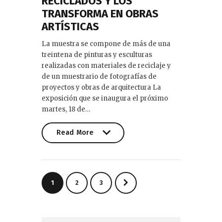
RECICLADOS Y LOS
TRANSFORMA EN OBRAS
ARTÍSTICAS
La muestra se compone de más de una
treintena de pinturas y esculturas
realizadas con materiales de reciclaje y
de un muestrario de fotografías de
proyectos y obras de arquitectura La
exposición que se inaugura el próximo
martes, 18 de…
Read More
Read More
Paginación
PAGE
1
>
PAGE
2
PAGE
3
de
entradas