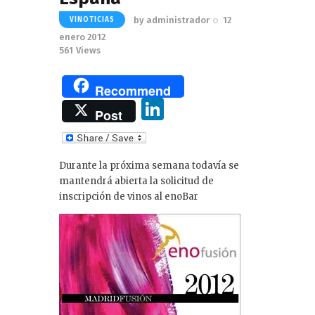
by
administrador
12
VINOTICIAS
enero 2012
561
Views
Recommend
Li
Post
n
k
Durante la próxima semana todavía se
e
mantendrá abierta la solicitud de
dI
inscripción de vinos al enoBar
n