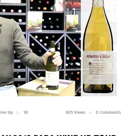
Wine Up
18
605
Views
0
Comments