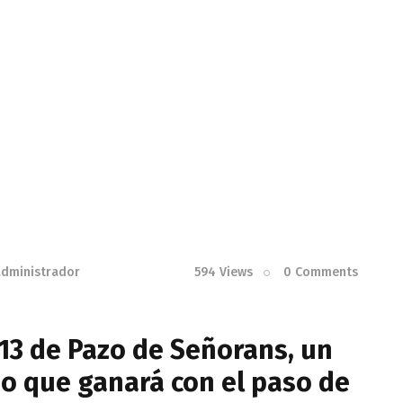
administrador
594
Views
0
Comments
13 de Pazo de Señorans, un
so que ganará con el paso de