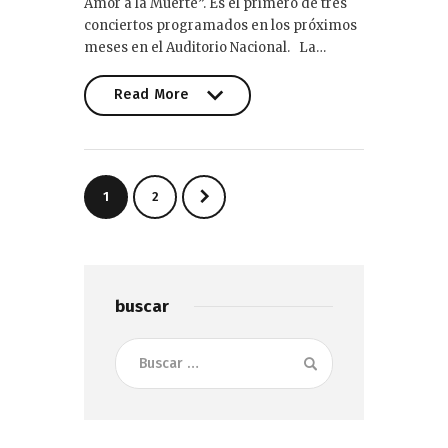
Amor a la Muerte”. Es el primero de tres
conciertos programados en los próximos
meses en el Auditorio Nacional. La…
Read More
Read More
Paginación
>
PAGE
1
PAGE
2
de
entradas
buscar
Buscar: