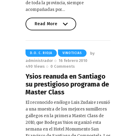
de toda la provincia, siempre
acompañadas por…
Read More
Read More
by
D.O. C. RIOJA
VINOTICIAS
administrador
16 febrero 2010
490
Views
0
Comments
Ysios reanuda en Santiago
su prestigioso programa de
Master Class
El reconocido enólogo Luis Zudaire reunió
a una muestra de los mejores sumilleres
gallegos en la primera Master Class de
2010, que Bodegas Ysios organizó esta
semana en el Hotel Monumento San
Francisco de Santiago de Compostela. Los