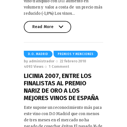
vino tranquilo con D.O. aumentó en
volumen y valor a costa de un precio más
reducido (-1,8%) Los vinos…
Read More
Read More
D.O. MADRID
PREMIOS Y MENCIONES
by
administrador
22 febrero 2010
4093
Views
1
Comment
LICINIA 2007, ENTRE LOS
FINALISTAS AL PREMIO
NARIZ DE ORO A LOS
MEJORES VINOS DE ESPAÑA
Este supone un reconocimiento más para
este vino con D.O Madrid que con menos
de tres meses en el mercado no ha
parado de cosechar éxitos El pasado 16 de