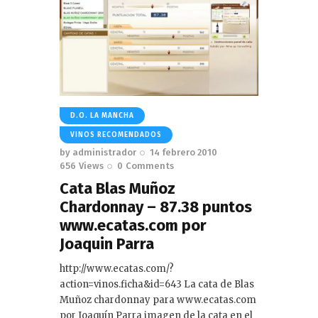
D.O. LA MANCHA
VINOS RECOMENDADOS
by
administrador
14 febrero 2010
656
Views
0
Comments
Cata Blas Muñoz
Chardonnay – 87.38 puntos
www.ecatas.com por
Joaquin Parra
http://www.ecatas.com/?
action=vinos.ficha&id=643 La cata de Blas
Muñoz chardonnay para www.ecatas.com
por Joaquín Parra imagen de la cata en el