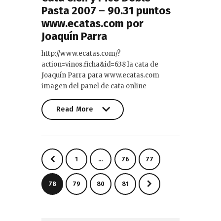
Pasta 2007 – 90.31 puntos
www.ecatas.com por
Joaquín Parra
http://www.ecatas.com/?
action=vinos.ficha&id=638 la cata de
Joaquín Parra para www.ecatas.com
imagen del panel de cata online
Read More
Read More
Paginación
<
PAGE
1
…
PAGE
76
PAGE
77
de
entradas
PAGE
78
PAGE
79
PAGE
80
>
PAGE
81