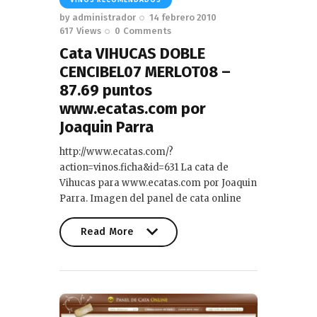
VINOS RECOMENDADOS
by
administrador
14 febrero 2010
617
Views
0
Comments
Cata VIHUCAS DOBLE
CENCIBEL07 MERLOT08 –
87.69 puntos
www.ecatas.com por
Joaquin Parra
http://www.ecatas.com/?
action=vinos.ficha&id=631 La cata de
Vihucas para www.ecatas.com por Joaquin
Parra. Imagen del panel de cata online
Read More
Read More