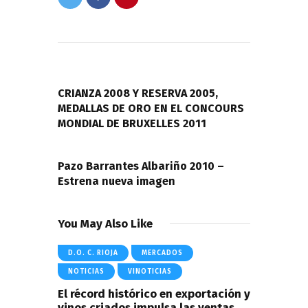
Navegación
de
PREVIOUS POST
entradas
CRIANZA 2008 Y RESERVA 2005,
MEDALLAS DE ORO EN EL CONCOURS
MONDIAL DE BRUXELLES 2011
NEXT POST
Pazo Barrantes Albariño 2010 –
Estrena nueva imagen
You May Also Like
D.O. C. RIOJA
MERCADOS
NOTICIAS
VINOTICIAS
El récord histórico en exportación y
vinos criados impulsa las ventas