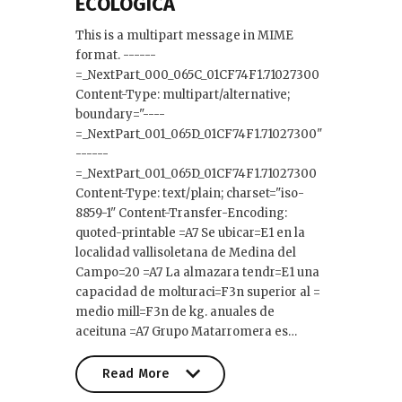
ECOLOGICA
This is a multipart message in MIME
format. ------
=_NextPart_000_065C_01CF74F1.71027300
Content-Type: multipart/alternative;
boundary="----
=_NextPart_001_065D_01CF74F1.71027300"
------
=_NextPart_001_065D_01CF74F1.71027300
Content-Type: text/plain; charset="iso-
8859-1" Content-Transfer-Encoding:
quoted-printable =A7 Se ubicar=E1 en la
localidad vallisoletana de Medina del
Campo=20 =A7 La almazara tendr=E1 una
capacidad de molturaci=F3n superior al =
medio mill=F3n de kg. anuales de
aceituna =A7 Grupo Matarromera es…
Read More