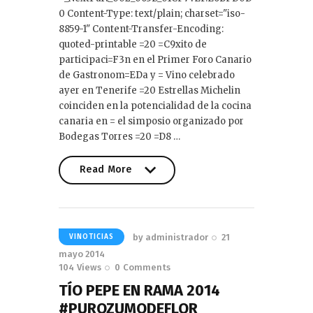
0 Content-Type: text/plain; charset="iso-
8859-1" Content-Transfer-Encoding:
quoted-printable =20 =C9xito de
participaci=F3n en el Primer Foro Canario
de Gastronom=EDa y = Vino celebrado
ayer en Tenerife =20 Estrellas Michelin
coinciden en la potencialidad de la cocina
canaria en = el simposio organizado por
Bodegas Torres =20 =D8 …
Read More
Read More
by
administrador
21
VINOTICIAS
mayo 2014
104
Views
0
Comments
TÍO PEPE EN RAMA 2014
#PUROZUMODEFLOR