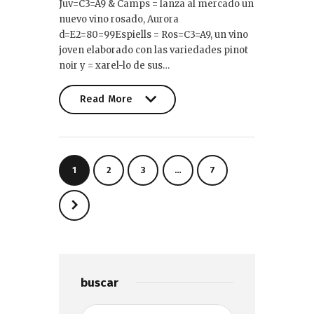
Juv=C3=A9 & Camps = lanza al mercado un
nuevo vino rosado, Aurora
d=E2=80=99Espiells = Ros=C3=A9, un vino
joven elaborado con las variedades pinot
noir y = xarel-lo de sus…
Read More
Read More
Paginación
PAGE
1
PAGE
2
PAGE
3
…
PAGE
7
de
entradas
>
buscar
Buscar: