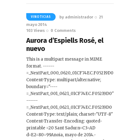
by
administrador
21
VINOTICIAS
mayo 2014
103
Views
0
Comments
Aurora d’Espiells Rosé, el
nuevo
This is a multipart message in MIME
format. ------
=_NextPart_000_0620_01CF74EC.F05219D0
Content-Type: multipart/alternative;
boundary="----
=_NextPart_001_0621_01CF74EC.F05219D0"
------
=_NextPart_001_0621_01CF74EC.F05219D0
Content-Type: text/plain; charset="UTF-8"
Content-Transfer-Encoding: quoted-
printable =20 Sant Sadurn=C3=AD
d=E2=80=99Anoia, mayo de 2014.-