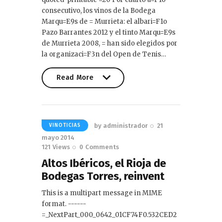
consecutivo, los vinos de la Bodega
Marqu=E9s de = Murrieta: el albari=F1o
Pazo Barrantes 2012 y el tinto Marqu=E9s
de Murrieta 2008, = han sido elegidos por
la organizaci=F3n del Open de Tenis…
Read More
Read More
by
administrador
21
VINOTICIAS
mayo 2014
121
Views
0
Comments
Altos Ibéricos, el Rioja de
Bodegas Torres, reinvent
This is a multipart message in MIME
format. ------
=_NextPart_000_0642_01CF74F0.532CED2