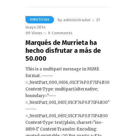
Read More
by
administrador
21
VINOTICIAS
mayo 2014
99
Views
0
Comments
Marqués de Murrieta ha
hecho disfrutar a más de
50.000
This is a multipart message in MIME
format. ------
=_NextPart_000_0656_01CF74F0.F71F4B30
Content-Type: multipart/alternative;
boundary="----
=_NextPart_001_0657_01CF74F0.F71F4B30"
------
=_NextPart_001_0657_01CF74F0.F71F4B30
Content-Type: text/plain; charset="iso-
8859-1" Content-Transfer-Encoding:
quoted-printable =20 Por cuarto a=F1o