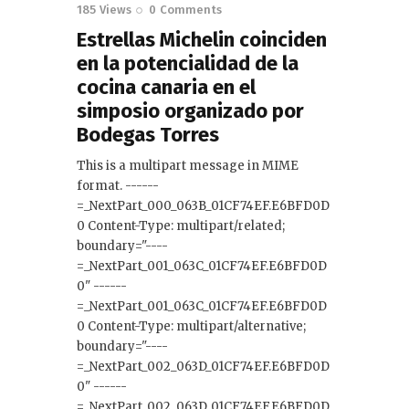
185
Views
0
Comments
Estrellas Michelin coinciden
en la potencialidad de la
cocina canaria en el
simposio organizado por
Bodegas Torres
This is a multipart message in MIME
format. ------
=_NextPart_000_063B_01CF74EF.E6BFD0D
0 Content-Type: multipart/related;
boundary="----
=_NextPart_001_063C_01CF74EF.E6BFD0D
0" ------
=_NextPart_001_063C_01CF74EF.E6BFD0D
0 Content-Type: multipart/alternative;
boundary="----
=_NextPart_002_063D_01CF74EF.E6BFD0D
0" ------
=_NextPart_002_063D_01CF74EF.E6BFD0D