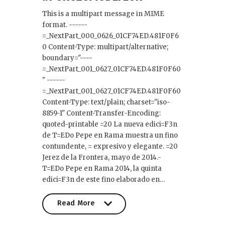
This is a multipart message in MIME
format. ------
=_NextPart_000_0626_01CF74ED.481F0F6
0 Content-Type: multipart/alternative;
boundary="----
=_NextPart_001_0627_01CF74ED.481F0F60
" ------
=_NextPart_001_0627_01CF74ED.481F0F60
Content-Type: text/plain; charset="iso-
8859-1" Content-Transfer-Encoding:
quoted-printable =20 La nueva edici=F3n
de T=EDo Pepe en Rama muestra un fino
contundente, = expresivo y elegante. =20
Jerez de la Frontera, mayo de 2014.-
T=EDo Pepe en Rama 2014, la quinta
edici=F3n de este fino elaborado en…
Read More
Read More