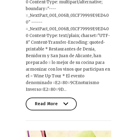
0 Content-Type: multipart/alternative;
boundary="----
=_NextPart_001_006B_01CF7999.9E9ED40
0" ------
=_NextPart_001_006B_01CF7999.9E9ED40
0 Content-Type: text/plain; charset="UTF-
8" Content-Transfer-Encoding: quoted-
printable * Restaurantes de Denia,
Benidorm y San Juan de Alicante, han
preparado = lo mejor de su cocina para
armonizar con los vinos que participan en
el = Wine Up Tour * El evento
denominado =E2=80=9CEnoturismo
Inverso=E2=80=9D…
Read More
Read More