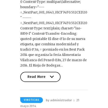
0 Content-Type: multipart/alternative;
boundary="----
=_NextPart_001_0643_01CF74F0.532CED20
" ------
=_NextPart_001_0643_01CF74F0.532CED20
Content-Type: text/plain; charset="iso-
8859-1" Content-Transfer-Encoding:
quoted-printable El dise=F1o de su nueva
etiqueta, que combina modernidad y
tradici=F3n, = premiado en los Best Pack
2014 que organiza la feria Alimentaria
Vilafranca del Pened=E8s, 27 de marzo de
2014. El Rioja de Bodegas…
Read More
Read More
by
administrador
21
VINOTICIAS
mayo 2014