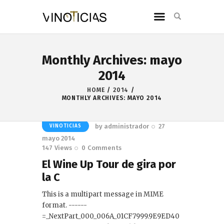
Monthly Archives: mayo
2014
HOME
2014
MONTHLY ARCHIVES: MAYO 2014
by
administrador
27
VINOTICIAS
mayo 2014
147
Views
0
Comments
El Wine Up Tour de gira por
la C
This is a multipart message in MIME
format. ------
=_NextPart_000_006A_01CF7999.9E9ED40