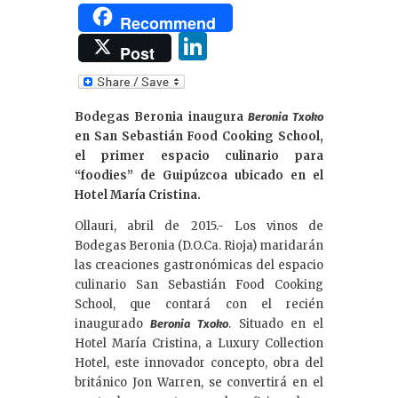
Recommend
Li
Post
n
k
Bodegas Beronia inaugura
Beronia Txoko
e
en San Sebastián Food Cooking School,
dI
el primer espacio culinario para
“foodies” de Guipúzcoa ubicado en el
n
Hotel María Cristina.
Ollauri, abril de 2015.- Los vinos de
Bodegas Beronia (D.O.Ca. Rioja) maridarán
las creaciones gastronómicas del espacio
culinario San Sebastián Food Cooking
School, que contará con el recién
inaugurado
. Situado en el
Beronia Txoko
Hotel María Cristina, a Luxury Collection
Hotel, este innovador concepto, obra del
británico Jon Warren, se convertirá en el