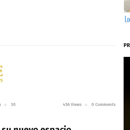
PR
n
30
456
Views
0
Comments
 su nuevo espacio